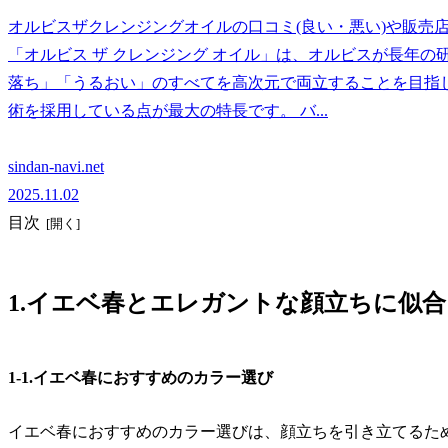
オルビスザクレンジングオイルの口コミ(良い・悪い)や販売店
「オルビス ザ クレンジング オイル」は、オルビスが長年
落ち」「うるおい」のすべてを高次元で両立することを目指
術を採用している点が最大の特長です。 バ...
sindan-navi.net
2025.11.02
目次
1.イエベ春とエレガントな顔立ちに似
1-1.イエベ春におすすめのカラー選び
イエベ春におすすめのカラー選びは、顔立ちを引き立てるた