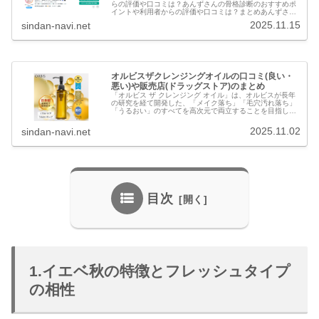
らの評価や口コミは？あんずさんの骨格診断のおすすめポ
イントや利用者からの評価や口コミは？まとめあんずさん
の診断は、**「実績と信頼性」を重視し、「具体的かつ大
2025.11.15
sindan-navi.net
量の情報」を「親切で丁寧な対応...
オルビスザクレンジングオイルの口コミ(良い・
悪い)や販売店(ドラッグストア)のまとめ
「オルビス ザ クレンジング オイル」は、オルビスが長年
の研究を経て開発した、「メイク落ち」「毛穴汚れ落ち」
「うるおい」のすべてを高次元で両立することを目指した
クレンジングオイルで、日本初の超微粒子技術を採用して
いる点が最大の特長です。 バ...
2025.11.02
sindan-navi.net
目次
1.イエベ秋の特徴とフレッシュタイプ
の相性