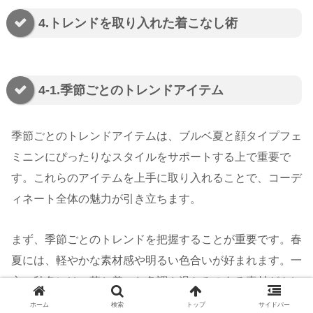
4.トレンドを取り入れた着こなし術
4-1.季節ごとのトレンドアイテム
季節ごとのトレンドアイテムは、ブルベ夏と顔タイプフェ
ミニンにぴったりなスタイルをサポートする上で重要で
す。これらのアイテムを上手に取り入れることで、コーデ
ィネート全体の魅力が引き立ちます。
まず、季節ごとのトレンドを把握することが重要です。春
夏には、軽やかな素材感や明るい色合いが好まれます。一
方、秋冬には、落ち着いた色調や温かみのある素材がトレ
ンドとなります。そのため、シーズンごとに買い足すアイ
ホーム
検索
トップ
サイドバー