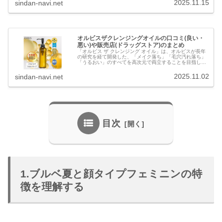
2025.11.15
sindan-navi.net
量の情報」を「親切で丁寧な対応...
オルビスザクレンジングオイルの口コミ(良い・
悪い)や販売店(ドラッグストア)のまとめ
「オルビス ザ クレンジング オイル」は、オルビスが長年
の研究を経て開発した、「メイク落ち」「毛穴汚れ落ち」
「うるおい」のすべてを高次元で両立することを目指した
クレンジングオイルで、日本初の超微粒子技術を採用して
いる点が最大の特長です。 バ...
2025.11.02
sindan-navi.net
目次
1.ブルベ夏と顔タイプフェミニンの特
徴を理解する