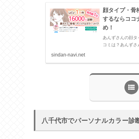
顔タイプ・骨
するならココ
め！
あんずさんの顔タ
コミは？あんずさ
や口コミは？まと
sindan-navi.net
し、「具体的かつ大
八千代市でパーソナルカラー診