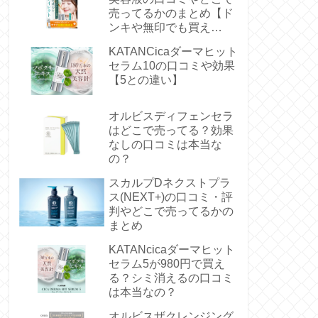
売ってるかのまとめ【ド
ンキや無印でも買え
る？】
KATANCicaダーマヒット
セラム10の口コミや効果
【5との違い】
オルビスディフェンセラ
はどこで売ってる？効果
なしの口コミは本当な
の？
スカルプDネクストプラ
ス(NEXT+)の口コミ・評
判やどこで売ってるかの
まとめ
KATANcicaダーマヒット
セラム5が980円で買え
る？シミ消えるの口コミ
は本当なの？
オルビスザクレンジング